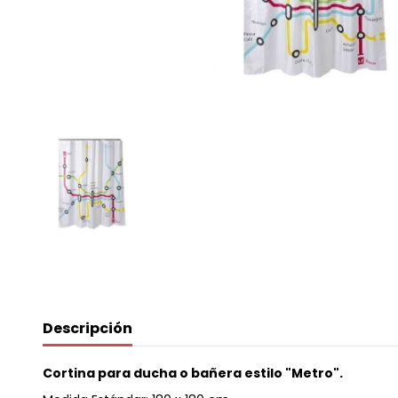
Descripción
Cortina para ducha o bañera estilo "Metro".