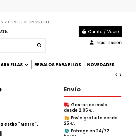
ÍN Y CONSIGUE UN 5% DTO
Carrito
/
Vacio
ATE.
Iniciar sesión
ARA ELLAS
REGALOS PARA ELLOS
NOVEDADES
o
Envío
Gastos de envío

desde 2,95 €.
Envío gratuito desde

25 €.
 estilo "Metro".
Entrega en 24/72
